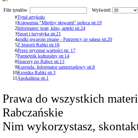
Filtr tytułów
Wyświetl:
#
Tytuł artykułu
1
Księgarnia "Między słowami" poleca str.19
2
Informator: teatr, kino, apteki str.24
3
Sport i turystyka str.21
4
godki gwarom pisane - Patrzency ze sałasa str.20
5
Z historii Rabki str.18
6
Przez pryzmat wartości str. 17
7
Pamiętnik kulturalny str.14
8
Spacery po Rabce str.13
9
Kurenda. Informator samorządowy str.8
10
Kronika Rabki str.3
11
Apokalipsa str.1
Prawa do wszystkich materi
Rabczańskie
Nim wykorzystasz, skontakt