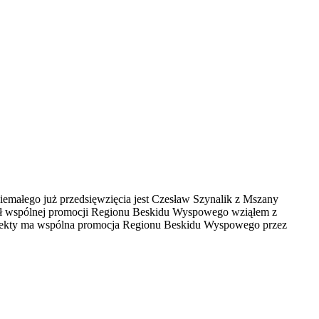
łego już przedsięwzięcia jest Czesław Szynalik z Mszany
mysł wspólnej promocji Regionu Beskidu Wyspowego wziąłem z
e efekty ma wspólna promocja Regionu Beskidu Wyspowego przez