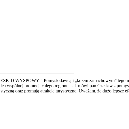
J BESKID WYSPOWY”. Pomysłodawcą i „kołem zamachowym” tego niema
 - idea wspólnej promocji całego regionu. Jak mówi pan Czesław - po
rystyczną oraz promują atrakcje turystyczne. Uważam, że dużo lepsz